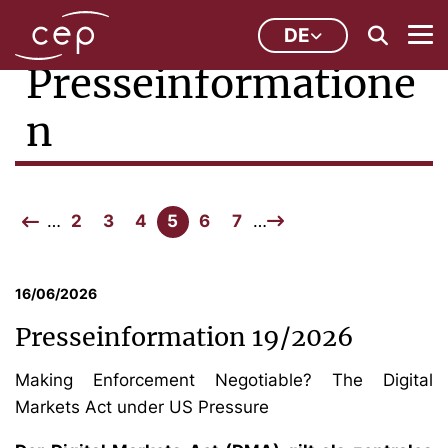
DE
Presseinformatione
n
…
2
3
4
5
6
7
…
16/06/2026
Presseinformation 19/2026
Making Enforcement Negotiable? The Digital
Markets Act under US Pressure