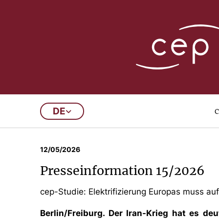
Presseinformatio
c
DE
…
4
5
6
7
8
9
…
12/05/2026
Presseinformation 15/2026
cep-Studie: Elektrifizierung Europas muss a
Berlin/Freiburg. Der Iran-Krieg hat es d