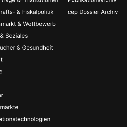
träge & -Institutionen
Publikationsarchiv
afts- & Fiskalpolitik
cep Dossier Archiv
nmarkt & Wettbewerb
 & Soziales
ucher & Gesundheit
t
e
hr
zmärkte
ationstechnologien