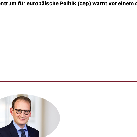
ntrum für europäische Politik (cep) warnt vor einem g