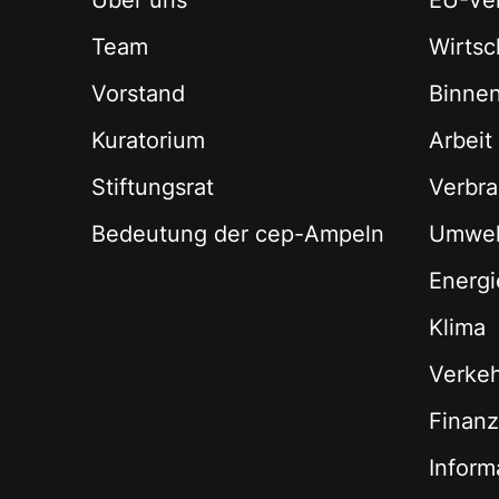
Über uns
EU-Ver
Team
Wirtsch
Vorstand
Binne
Kuratorium
Arbeit
Stiftungsrat
Verbra
Bedeutung der cep-Ampeln
Umwel
Energi
Klima
Verke
Finan
Inform