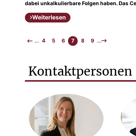
dabei unkalkulierbare Folgen haben. Das Ce
Weiterlesen
…
4
5
6
7
8
9
…
Kontaktpersonen