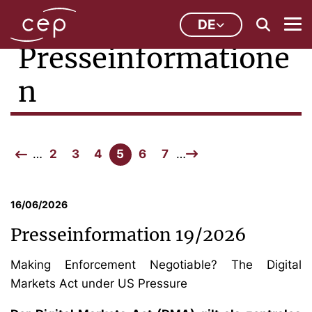
DE
Presseinformatione
n
…
2
3
4
5
6
7
…
16/06/2026
Presseinformation 19/2026
Making Enforcement Negotiable? The Digital
Markets Act under US Pressure