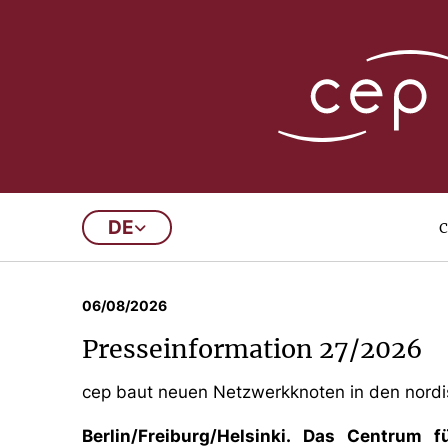
Presseinformatio
c
DE
1
2
3
4
5
6
…
06/08/2026
Presseinformation 27/2026
cep baut neuen Netzwerkknoten in den nord
Berlin/Freiburg/Helsinki. Das Centrum 