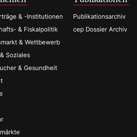
träge & -Institutionen
Publikationsarchiv
afts- & Fiskalpolitik
cep Dossier Archiv
nmarkt & Wettbewerb
 & Soziales
ucher & Gesundheit
t
e
hr
zmärkte