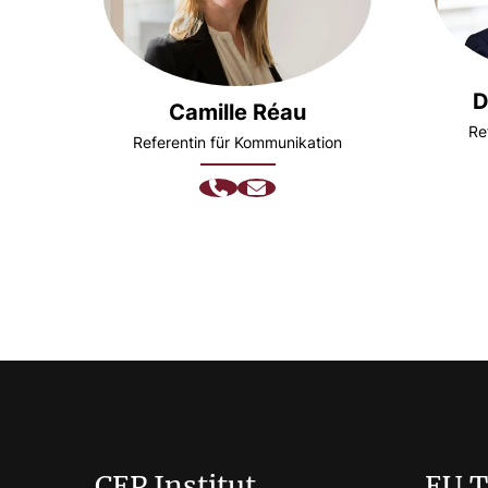
D
Camille Réau
Re
Referentin für Kommunikation
CEP Institut
EU 