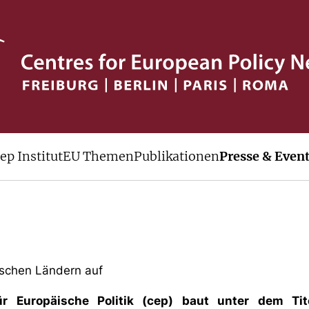
nen
ep Institut
EU Themen
Publikationen
Presse & Even
ischen Ländern auf
für Europäische Politik (cep) baut unter dem T