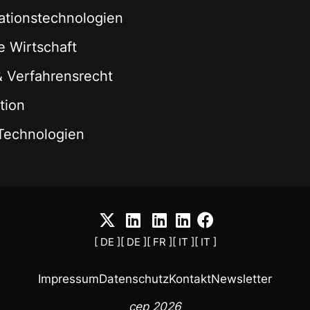
ationstechnologien
le Wirtschaft
 & Verfahrensrecht
tion
Technologien
[ DE ]
[ DE ]
[ FR ]
[ IT ]
[ IT ]
Impressum
Datenschutz
Kontakt
Newsletter
cep 2026