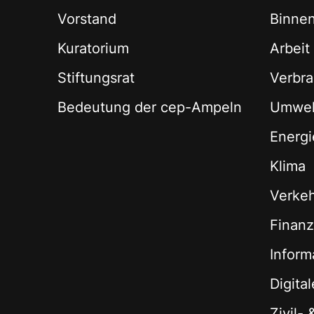
Vorstand
Binne
Kuratorium
Arbeit
Stiftungsrat
Verbra
Bedeutung der cep-Ampeln
Umwel
Energi
Klima
Verke
Finan
Inform
Digita
Zivil-