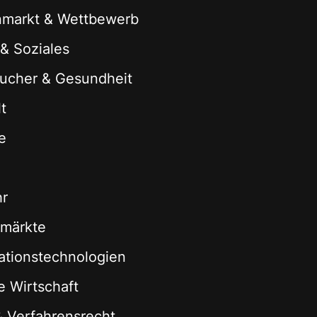
nmarkt & Wettbewerb
 & Soziales
ucher & Gesundheit
t
e
hr
zmärkte
ationstechnologien
le Wirtschaft
 & Verfahrensrecht