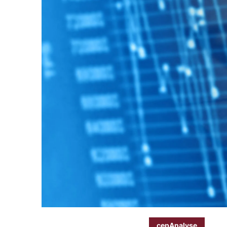
cepAnalyse