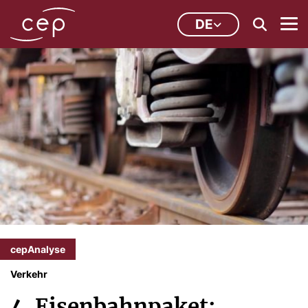
DE
cepAnalyse
Verkehr
4. Eisenbahnpaket: