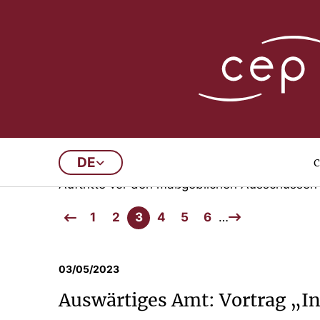
cepUnterwegs
c
DE
Regelmäßig nehmen die Wissenschaftler des 
Auftritte vor den maßgeblichen Ausschüssen 
1
2
3
4
5
6
…
03/05/2023
Auswärtiges Amt: Vortrag „I