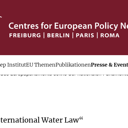
ep Institut
EU Themen
Publikationen
Presse & Even
cep an hochrangig besetzten Symposien und Kongresse
des Europaparlaments sowie der nationalen Parlamente
nternational Water Law“