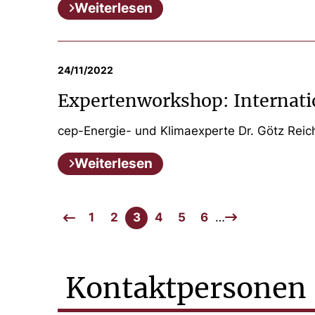
Weiterlesen
24/11/2022
Expertenworkshop: Internati
cep-Energie- und Klimaexperte Dr. Götz Reic
Weiterlesen
1
2
3
4
5
6
…
Kontaktpersonen