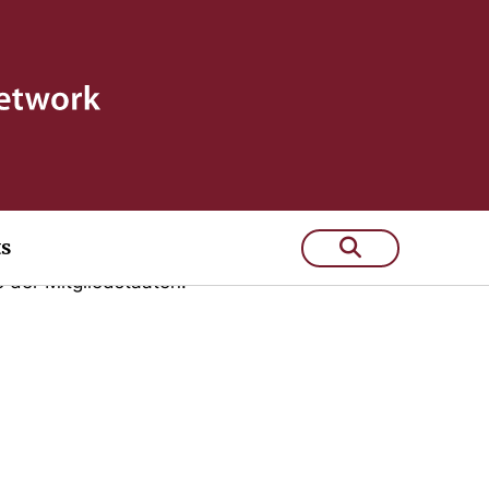
ts
n in ganz Europa teil. Hinzu kommen
 der Mitgliedstaaten.