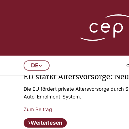
1
2
3
4
5
6
…
05/08/2026
c
DE
EU stärkt Altersvorsorge: Neu
Die EU fördert private Altersvorsorge durch 
Auto-Enrolment-System.
Zum Beitrag
Weiterlesen