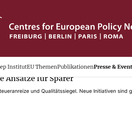
ep Institut
EU Themen
Publikationen
Presse & Even
e Ansätze für Sparer
Steueranreize und Qualitätssiegel. Neue Initiativen sin