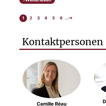
1
2
3
4
5
6
…
Kontaktpersonen
D
Camille Réau