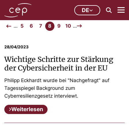
DE
…
5
6
7
8
9
10
…
28/04/2023
Wichtige Schritte zur Stärkung
der Cybersicherheit in der EU
Philipp Eckhardt wurde bei "Nachgefragt" auf
Tagesspiegel Background zum
Cyberresilienzgesetz interviewt.
Weiterlesen