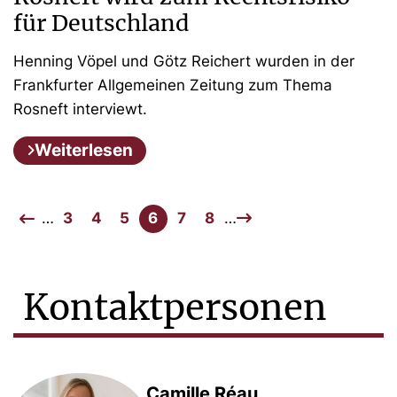
für Deutschland
Henning Vöpel und Götz Reichert wurden in der
Frankfurter Allgemeinen Zeitung zum Thema
Rosneft interviewt.
Weiterlesen
…
3
4
5
6
7
8
…
Kontaktpersonen
Camille Réau