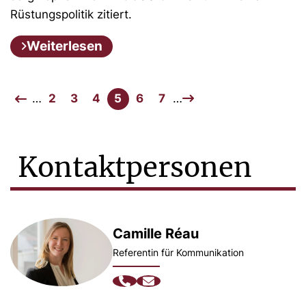
Rüstungspolitik zitiert.
Weiterlesen
…
2
3
4
5
6
7
…
Kontaktpersonen
Camille Réau
Referentin für Kommunikation