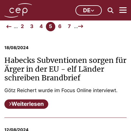
DE
…
2
3
4
5
6
7
…
18/08/2024
Habecks Subventionen sorgen für
Ärger in der EU - elf Länder
schreiben Brandbrief
Götz Reichert wurde im Focus Online interviewt.
Weiterlesen
12/08/2024