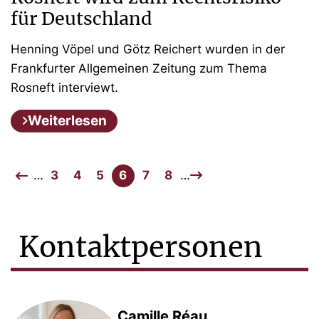
für Deutschland
Henning Vöpel und Götz Reichert wurden in der
Frankfurter Allgemeinen Zeitung zum Thema
Rosneft interviewt.
Weiterlesen
…
3
4
5
6
7
8
…
Kontaktpersonen
Camille Réau