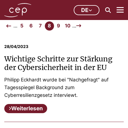
DE
…
5
6
7
8
9
10
…
28/04/2023
Wichtige Schritte zur Stärkung
der Cybersicherheit in der EU
Philipp Eckhardt wurde bei "Nachgefragt" auf
Tagesspiegel Background zum
Cyberresilienzgesetz interviewt.
Weiterlesen