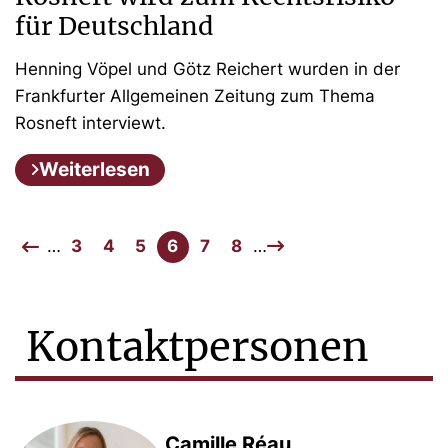
für Deutschland
Henning Vöpel und Götz Reichert wurden in der
Frankfurter Allgemeinen Zeitung zum Thema
Rosneft interviewt.
Weiterlesen
…
3
4
5
6
7
8
…
Kontaktpersonen
Camille Réau