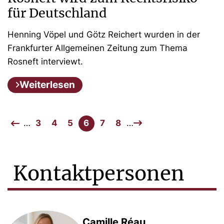
für Deutschland
Henning Vöpel und Götz Reichert wurden in der
Frankfurter Allgemeinen Zeitung zum Thema
Rosneft interviewt.
Weiterlesen
…
3
4
5
6
7
8
…
Kontaktpersonen
Camille Réau