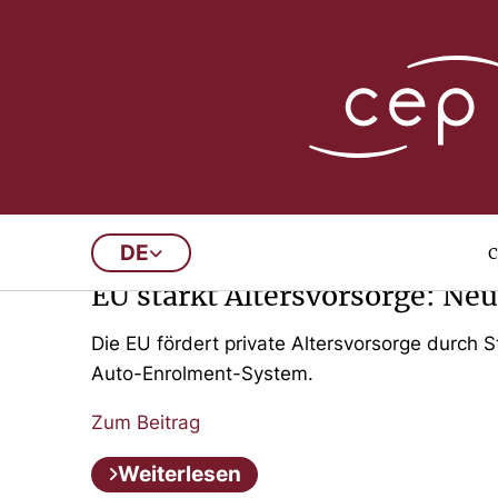
1
2
3
4
5
6
…
05/08/2026
c
DE
EU stärkt Altersvorsorge: Neu
Die EU fördert private Altersvorsorge durch 
Auto-Enrolment-System.
Zum Beitrag
Weiterlesen