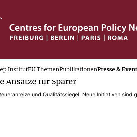
ep Institut
EU Themen
Publikationen
Presse & Even
e Ansätze für Sparer
Steueranreize und Qualitätssiegel. Neue Initiativen sin