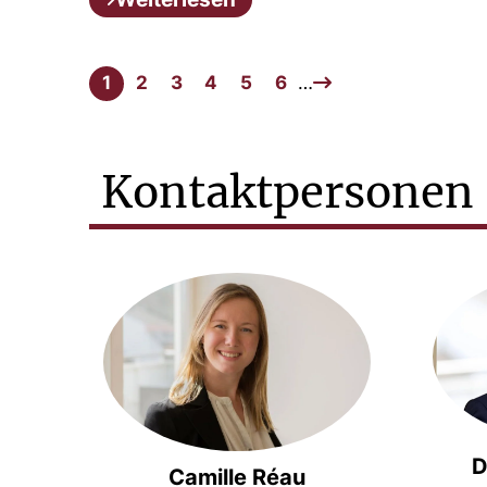
1
2
3
4
5
6
…
Kontaktpersonen
D
Camille Réau