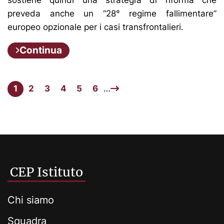
preveda anche un “28° regime fallimentare”
europeo opzionale per i casi transfrontalieri.
Continua
1
2
3
4
5
6
…
CEP Istituto
Chi siamo
Squadra