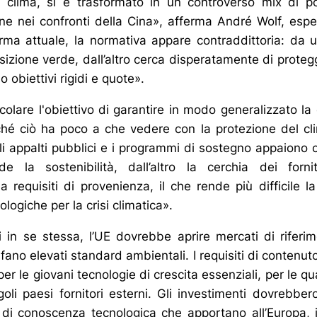
 clima, si è trasformato in un controverso mix di pol
ne nei confronti della Cina», afferma André Wolf, esper
rma attuale, la normativa appare contraddittoria: da u
izione verde, dall’altro cerca disperatamente di protegg
o obiettivi rigidi e quote».
ticolare l'obiettivo di garantire in modo generalizzato la 
ché ciò ha poco a che vedere con la protezione del cl
li appalti pubblici e i programmi di sostegno appaiono c
de la sostenibilità, dall’altro la cerchia dei fornit
requisiti di provenienza, il che rende più difficile la
ologiche per la crisi climatica».
i in se stessa, l’UE dovrebbe aprire mercati di riferime
sfano elevati standard ambientali. I requisiti di contenu
per le giovani tecnologie di crescita essenziali, per le q
oli paesi fornitori esterni. Gli investimenti dovrebbero
à di conoscenza tecnologica che apportano all’Europa,