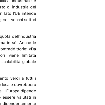
itica industriale e
to di industria del
n lato l’UE intende
ere i vecchi settori
quota dell'industria
ima in sé. Anche le
ontraddittorie: «Da
ori viene limitata
 scalabilità globale
nto verdi a tutti i
to locale dovrebbero
uali l’Europa dipende
 essere valutati in
 indipendentemente