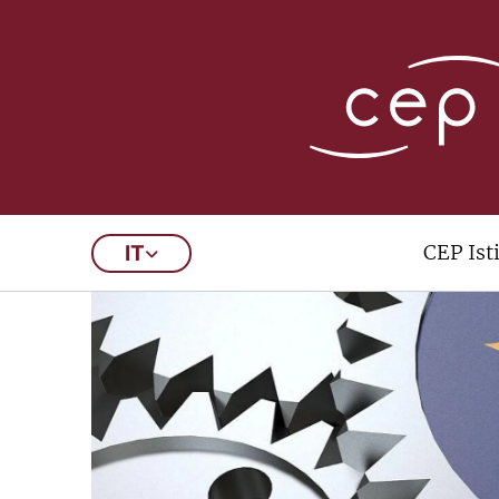
CEP Ist
IT