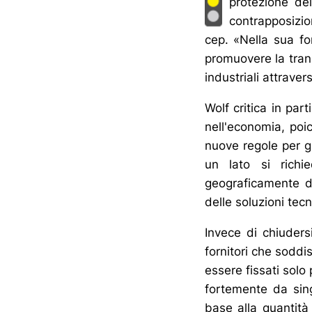
protezione del
contrapposizio
cep. «Nella sua fo
promuovere la trans
industriali attravers
Wolf critica in par
nell'economia, poi
nuove regole per g
un lato si richie
geograficamente da 
delle soluzioni tecn
Invece di chiuders
fornitori che soddi
essere fissati solo 
fortemente da sing
base alla quantit