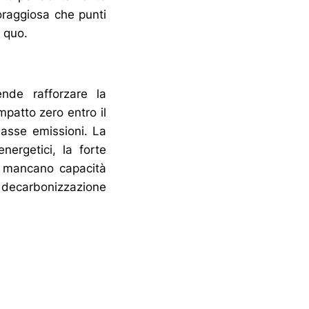
oraggiosa che punti
s quo.
ende rafforzare la
mpatto zero entro il
basse emissioni. La
energetici, la forte
o, mancano capacità
a decarbonizzazione