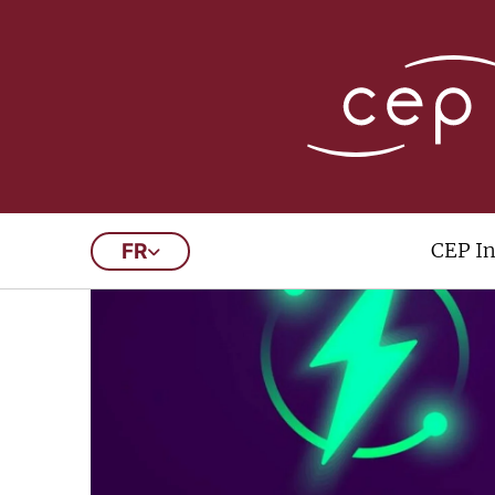
CEP In
FR