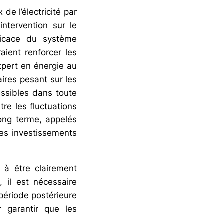
de l’électricité par
’intervention sur le
ficace du système
aient renforcer les
xpert en énergie au
aires pesant sur les
essibles dans toute
re les fluctuations
long terme, appelés
 les investissements
r à être clairement
 il est nécessaire
période postérieure
 garantir que les