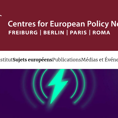
stitut
Sujets européens
Publications
Médias et Évén