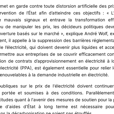
et en garde contre toute distorsion artificielle des prix 
rvention de l’État afin d’atteindre ces objectifs : « L
 mauvais signaux et entrave la transformation ef
eu de manipuler les prix, les décideurs politiques devr
verture basés sur le marché », explique André Wolf, e
nt, il appelle à la suppression des barrières réglement
 l’électricité, qui doivent devenir plus liquides et acc
ermettre aux entreprises de se couvrir efficacement cont
ion de contrats d’approvisionnement en électricité à 
lectricité (PPA), est également essentielle pour relier
enouvelables à la demande industrielle en électricité.
bliques sur le prix de l'électricité doivent continue
r portée et soumises à des conditions. Parallèlement,
titudes quant à l'avenir des mesures de soutien pour la 
 d'aides d'État à long terme est nécessaire pour
ns la décarbonisation ne soient pas étouffés