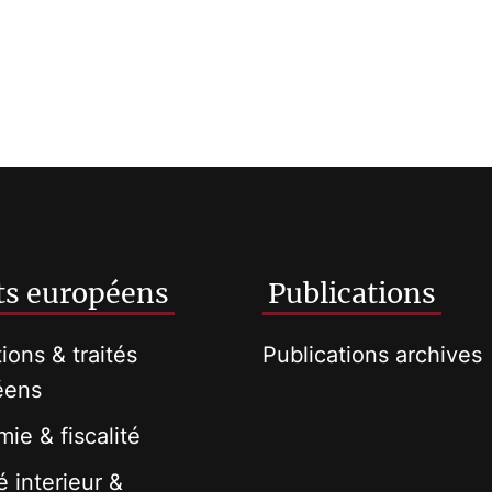
ts européens
Publications
tions & traités
Publications archives
éens
ie & fiscalité
 interieur &