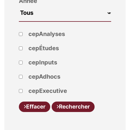
Année
cepAnalyses
cepÉtudes
cepInputs
cepAdhocs
cepExecutive
Effacer
Rechercher