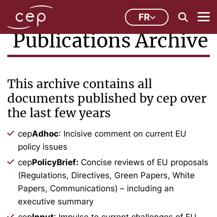
FR
Publications Archive
This archive contains all
documents published by cep over
the last few years
cep
Adhoc
: Incisive comment on current EU
policy issues
cep
PolicyBrief:
Concise reviews of EU proposals
(Regulations, Directives, Green Papers, White
Papers, Communications) – including an
executive summary
cep
Input
: Impulse to current challenges of EU