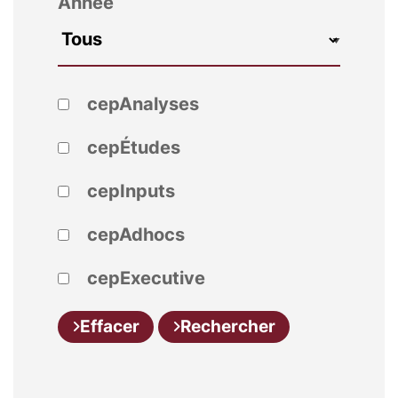
Année
cepAnalyses
cepÉtudes
cepInputs
cepAdhocs
cepExecutive
Effacer
Rechercher