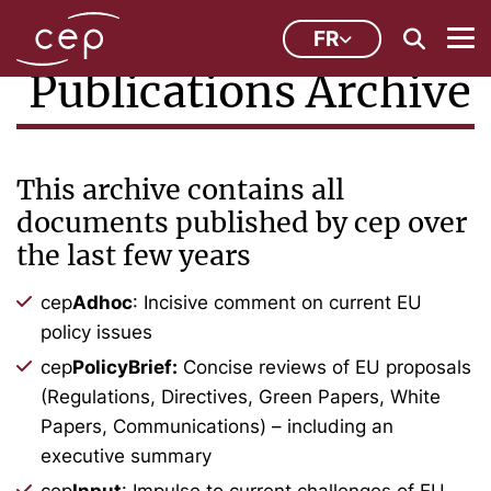
FR
Publications Archive
This archive contains all
documents published by cep over
the last few years
cep
Adhoc
: Incisive comment on current EU
policy issues
cep
PolicyBrief:
Concise reviews of EU proposals
(Regulations, Directives, Green Papers, White
Papers, Communications) – including an
executive summary
cep
Input
: Impulse to current challenges of EU