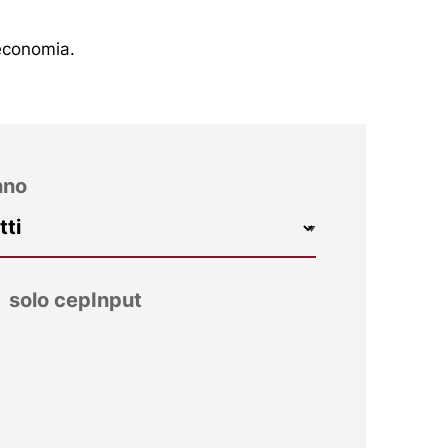
’economia.
nno
solo cepInput