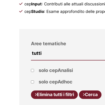
cep
Input
: Contributi alle attuali discussion
cep
Studio
: Esame approfondito delle prop
Aree tematiche
solo cepAnalisi
solo cepAdhoc
Elimina tutti i filtri
Cerca