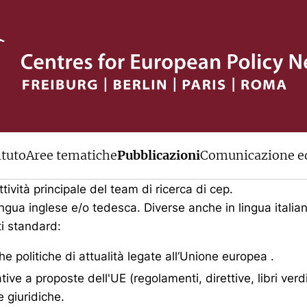
blicazioni
ituto
Aree tematiche
Pubblicazioni
Comunicazione ed
ibili tutte le pubblicazioni del cep
tività principale del team di ricerca di cep.
ngua inglese e/o tedesca. Diverse anche in lingua italia
ti standard:
 politiche di attualità legate all‘Unione europea .
ative a proposte dell'UE (regolamenti, direttive, libri ver
e giuridiche.