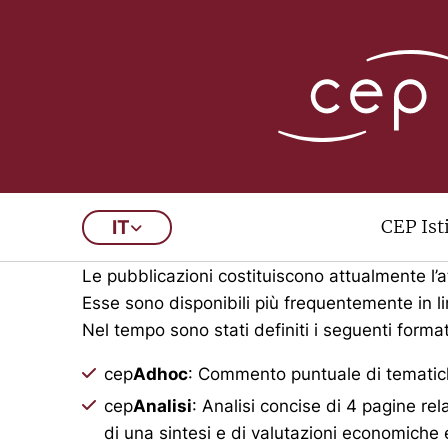
Archivio delle Pub
CEP Ist
IT
In questo archivio sono dispon
Le pubblicazioni costituiscono attualmente l’at
Esse sono disponibili più frequentemente in li
Nel tempo sono stati definiti i seguenti forma
cep
Adhoc
: Commento puntuale di tematiche
cep
Analisi
: Analisi concise di 4 pagine rel
di una sintesi e di valutazioni economiche 