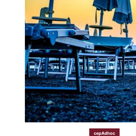
cepAdhoc