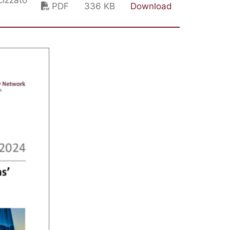
cizzato
PDF
336 KB
Download