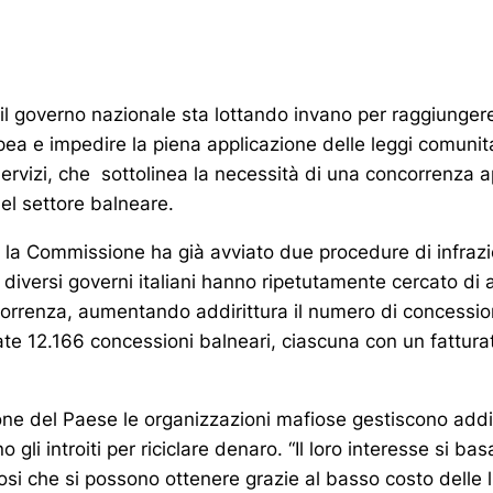
il governo nazionale sta lottando invano per raggiunger
 e impedire la piena applicazione delle leggi comunitar
 Servizi, che sottolinea la necessità di una concorrenza 
nel settore balneare.
 la Commissione ha già avviato due procedure di infrazio
 diversi governi italiani hanno ripetutamente cercato di a
correnza, aumentando addirittura il numero di concessioni
te 12.166 concessioni balneari, ciascuna con un fattur
zone del Paese le organizzazioni mafiose gestiscono addi
 gli introiti per riciclare denaro. “Il loro interesse si basa
i che si possono ottenere grazie al basso costo delle li