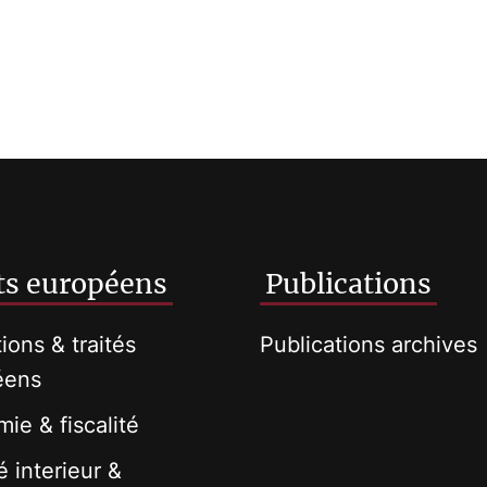
ts européens
Publications
tions & traités
Publications archives
éens
ie & fiscalité
 interieur &