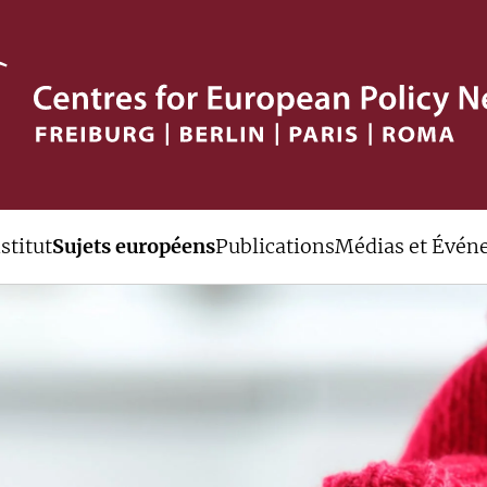
stitut
Sujets européens
Publications
Médias et Évén