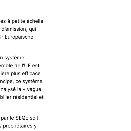
es à petite échelle
d’émission, qui
ür Europäische
’un système
emble de l’UE est
ière plus efficace
incipe, ce système
analysé la « vague
lier résidentiel et
par le SEQE soit
 propriétaires y