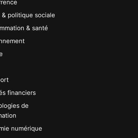
rrence
 & politique sociale
mmation & santé
onnement
e
ort
s financiers
logies de
mation
mie numérique