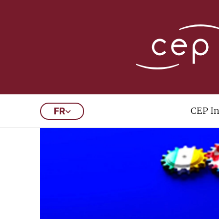
CEP In
FR