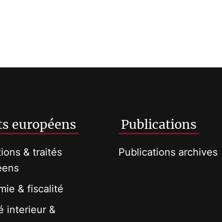
ts européens
Publications
tions & traités
Publications archives
éens
ie & fiscalité
 interieur &