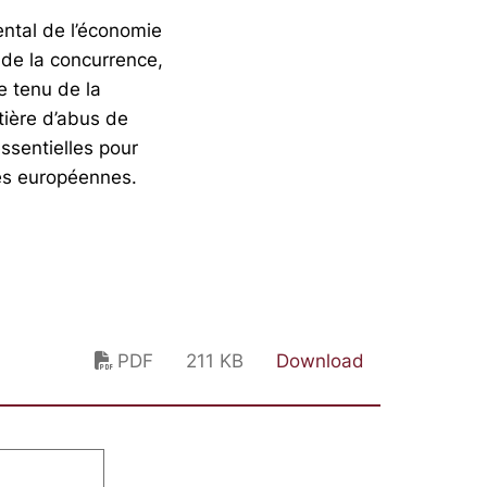
ental de l’économie
 de la concurrence,
e tenu de la
tière d’abus de
ssentielles pour
ses européennes.
PDF
211 KB
Download