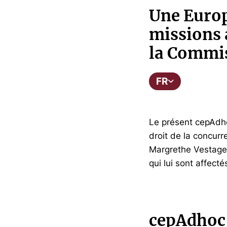
Une Europ
missions 
la Commis
FR
Le présent cepAdho
droit de la concurr
Margrethe Vestager
qui lui sont affect
cepAdhoc