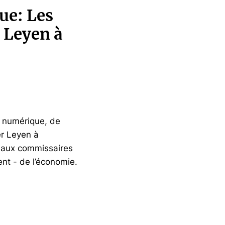
ue: Les
 Leyen à
e numérique, de
er Leyen à
t aux commissaires
ent - de l’économie.