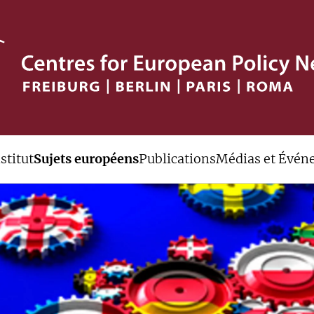
stitut
Sujets européens
Publications
Médias et Évén