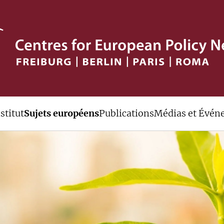
stitut
Sujets européens
Publications
Médias et Évén