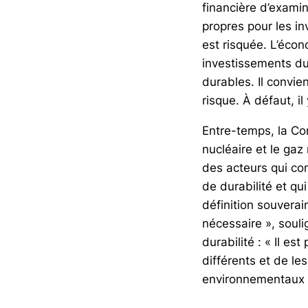
financière d’exami
propres pour les in
est risquée. L’écono
investissements du
durables. Il convie
risque. À défaut, il
Entre-temps, la Co
nucléaire et le gaz
des acteurs qui co
de durabilité et qu
définition souverain
nécessaire », souli
durabilité : « Il es
différents et de le
environnementaux »,