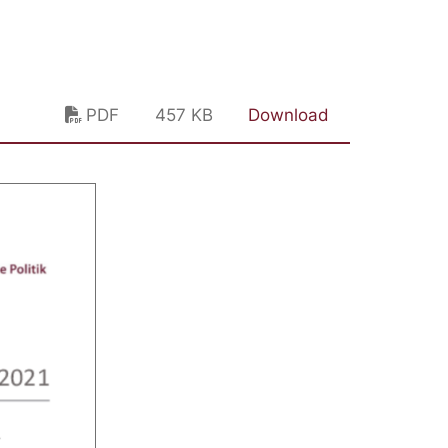
)
PDF
457 KB
Download