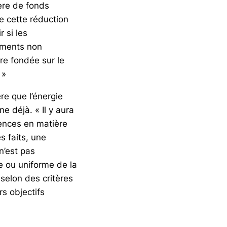
ère de fonds
e cette réduction
r si les
ements non
re fondée sur le
 »
re que l’énergie
e déjà. « Il y aura
rences en matière
s faits, une
 n’est pas
ve ou uniforme de la
s selon des critères
rs objectifs