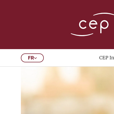
CEP In
FR