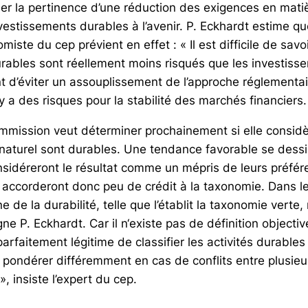
ner la pertinence d’une réduction des exigences en mati
vestissements durables à l’avenir. P. Eckhardt estime qu
miste du cep prévient en effet : « Il est difficile de savoi
rables sont réellement moins risqués que les investiss
nt d’éviter un assouplissement de l’approche réglementai
 y a des risques pour la stabilité des marchés financiers.
mmission veut déterminer prochainement si elle considè
 naturel sont durables. Une tendance favorable se dessin
nsidéreront le résultat comme un mépris de leurs préfé
i accorderont donc peu de crédit à la taxonomie. Dans le
e de la durabilité, telle que l’établit la taxonomie verte,
gne P. Eckhardt. Car il n‘existe pas de définition objecti
t parfaitement légitime de classifier les activités durable
s pondérer différemment en cas de conflits entre plusieu
 insiste l’expert du cep.