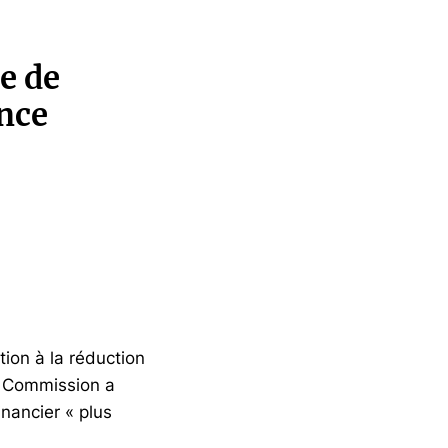
ie de
nce
tion à la réduction
a Commission a
inancier « plus