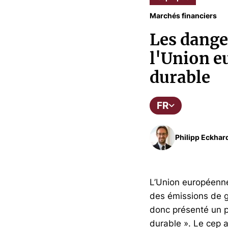
Marchés financiers
Les danger
l'Union e
durable
FR
Philipp Eckhar
L’Union européenne 
des émissions de g
donc présenté un pl
durable ». Le cep 