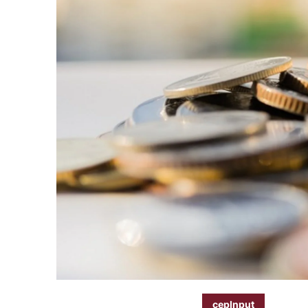
cepInput