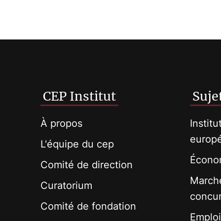
CEP Institut
Suje
À propos
Institu
europ
L'équipe du cep
Économ
Comité de direction
Marché
Curatorium
concu
Comité de fondation
Emploi