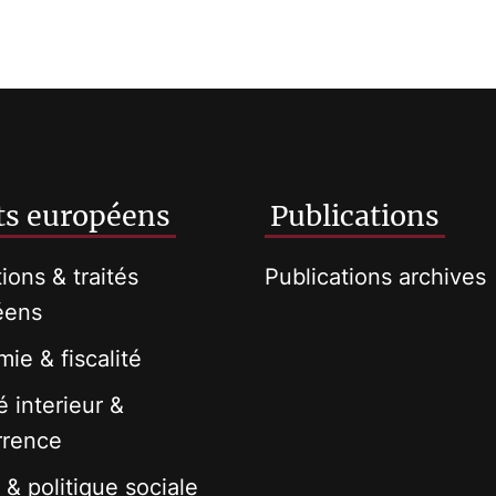
ts européens
Publications
tions & traités
Publications archives
éens
ie & fiscalité
 interieur &
rrence
 & politique sociale