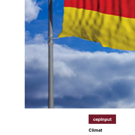
cepInput
Climat