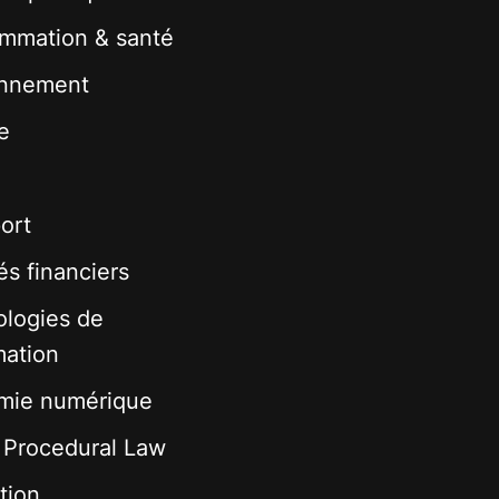
mmation & santé
onnement
e
ort
s financiers
logies de
mation
mie numérique
& Procedural Law
tion