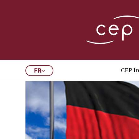
CEP In
FR