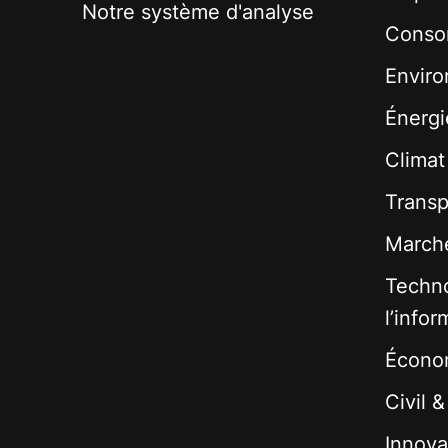
Notre système d'analyse
Conso
Envir
Énergi
Climat
Transp
Marché
Techno
l’infor
Écono
Civil 
Innova