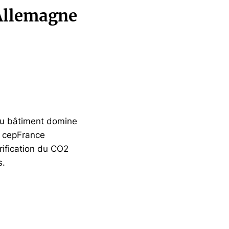
 Allemagne
du bâtiment domine
e cepFrance
rification du CO2
s.