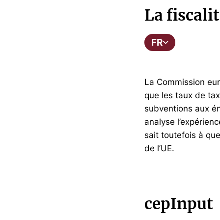
La fiscali
FR
La Commission europ
que les taux de tax
subventions aux én
analyse l’expérienc
sait toutefois à qu
de l’UE.
cepInput