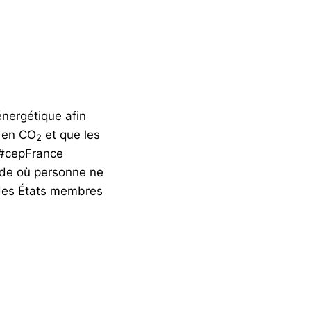
énergétique afin
r en CO
et que les
2
 #cepFrance
tade où personne ne
s des États membres