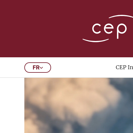
CEP In
FR