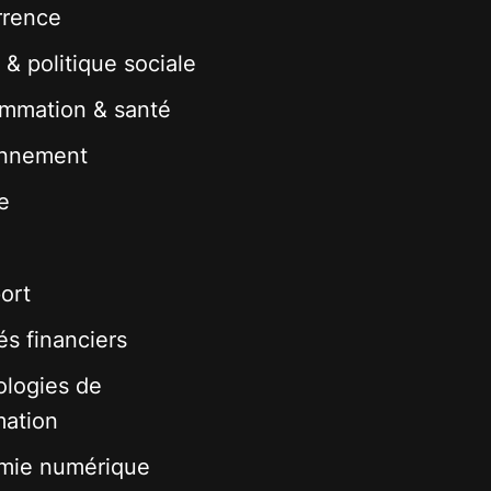
rrence
 & politique sociale
mmation & santé
onnement
e
ort
s financiers
logies de
mation
mie numérique