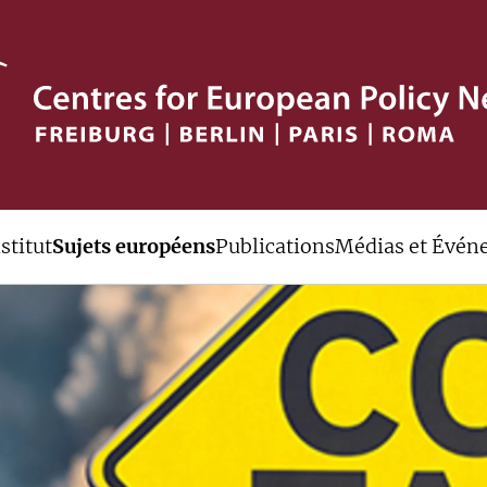
stitut
Sujets européens
Publications
Médias et Évén