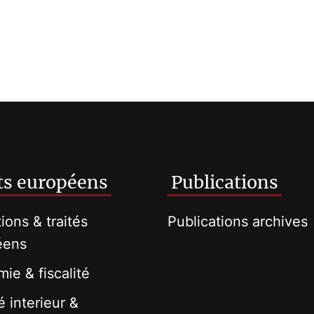
ts européens
Publications
tions & traités
Publications archives
éens
ie & fiscalité
 interieur &