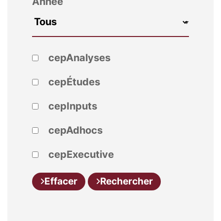
Année
cepAnalyses
cepÉtudes
cepInputs
cepAdhocs
cepExecutive
Effacer
Rechercher