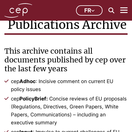
FR
Publications Archive
This archive contains all
documents published by cep over
the last few years
cep
Adhoc
: Incisive comment on current EU
policy issues
cep
PolicyBrief:
Concise reviews of EU proposals
(Regulations, Directives, Green Papers, White
Papers, Communications) – including an
executive summary
cep
Input
: Impulse to current challenges of EU