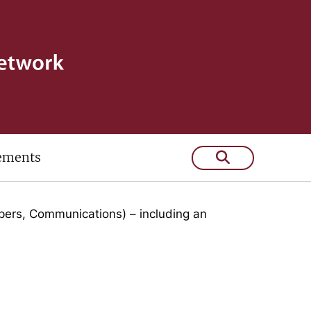
ements
 few years
pers, Communications) – including an