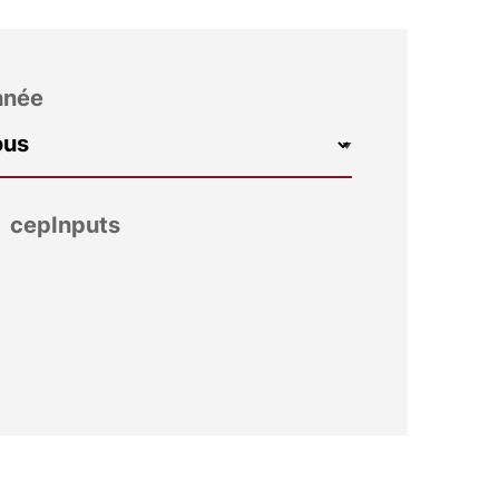
nnée
cepInputs