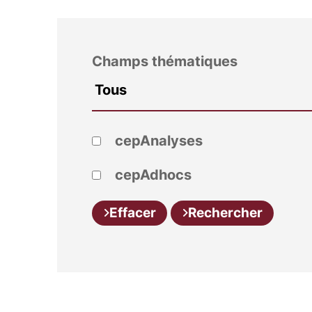
Champs thématiques
cepAnalyses
cepAdhocs
Effacer
Rechercher