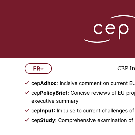
Publications Arch
CEP In
FR
This archive contains all doc
cep
Adhoc
: Incisive comment on current EU
cep
PolicyBrief:
Concise reviews of EU prop
executive summary
cep
Input
: Impulse to current challenges of
cep
Study
: Comprehensive examination of 