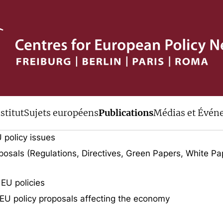
ive
stitut
Sujets européens
Publications
Médias et Évén
uments published by cep over the last
 policy issues
osals (Regulations, Directives, Green Papers, White Pa
 EU policies
EU policy proposals affecting the economy