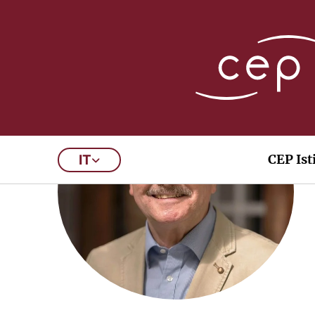
P
CEP Ist
IT