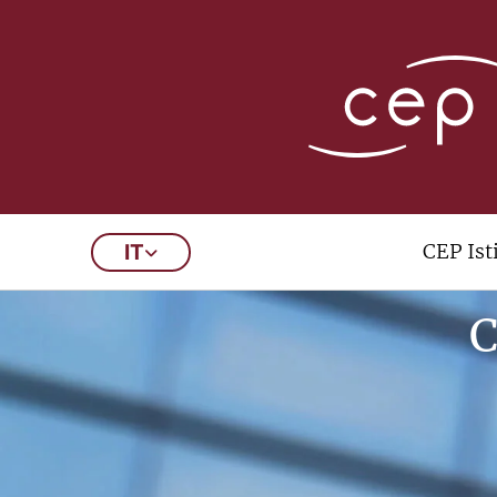
CEP Ist
IT
C