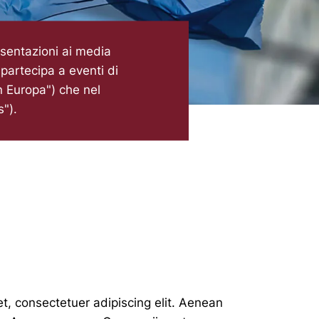
esentazioni ai media
 partecipa a eventi di
n Europa") che nel
s").
t, consectetuer adipiscing elit. Aenean