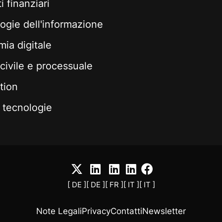
 finanziari
ogie dell'informazione
ia digitale
 civile e processuale
tion
tecnologie
[ DE ]
[ DE ]
[ FR ]
[ IT ]
[ IT ]
Note Legali
Privacy
Contatti
Newsletter