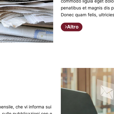
commodo ligula eget dolo
penatibus et magnis dis p
Donec quam felis, ultricie
Altro
nsile, che vi informa sui
o, sulle pubblicazioni cep e