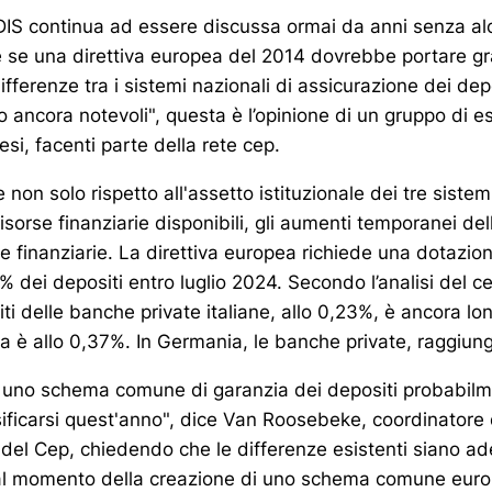
’EDIS continua ad essere discussa ormai da anni senza a
he se una direttiva europea del 2014 dovrebbe portare 
ifferenze tra i sistemi nazionali di assicurazione dei dep
o ancora notevoli", questa è l’opinione di un gruppo di es
esi, facenti parte della rete cep.
e non solo rispetto all'assetto istituzionale dei tre sist
isorse finanziarie disponibili, gli aumenti temporanei del
se finanziarie. La direttiva europea richiede una dotazion
% dei depositi entro luglio 2024. Secondo l’analisi del ce
ti delle banche private italiane, allo 0,23%, è ancora l
ia è allo 0,37%. In Germania, le banche private, raggiun
 uno schema comune di garanzia dei depositi probabilm
ificarsi quest'anno", dice Van Roosebeke, coordinatore 
i” del Cep, chiedendo che le differenze esistenti siano 
al momento della creazione di uno schema comune euro