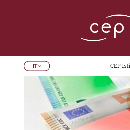
CEP Ist
IT