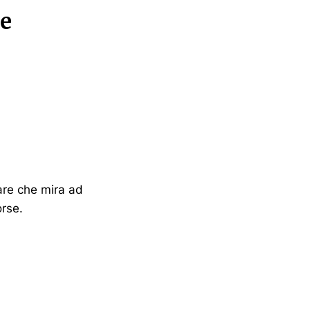
re
re che mira ad
orse.