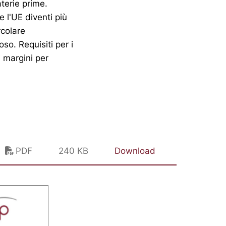
terie prime.
e l'UE diventi più
rcolare
o. Requisiti per i
i margini per
PDF
240 KB
Download