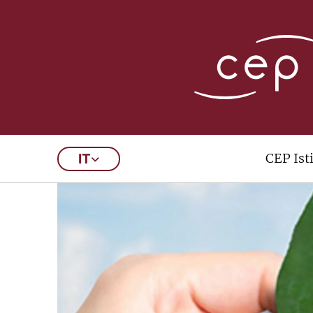
CEP Ist
IT