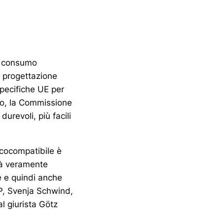
il consumo
a progettazione
specifiche UE per
tto, la Commissione
durevoli, più facili
ecocompatibile è
erà veramente
re e quindi anche
EP, Svenja Schwind,
l giurista Götz