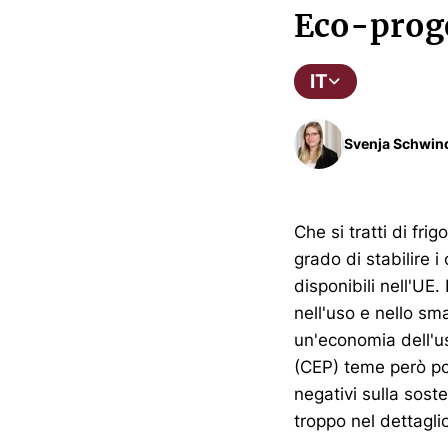
Eco-proge
IT
Svenja Schwin
Che si tratti di fri
grado di stabilire i
disponibili nell'UE.
nell'uso e nello sm
un'economia dell'us
(CEP) teme però poss
negativi sulla sosten
troppo nel dettagli