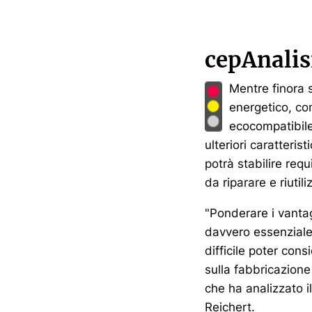
cepAnalis
Mentre finora s
energetico, co
ecocompatibile 
ulteriori caratteri
potrà stabilire requ
da riparare e riutili
"Ponderare i vantag
davvero essenziale.
difficile poter cons
sulla fabbricazione
che ha analizzato 
Reichert.