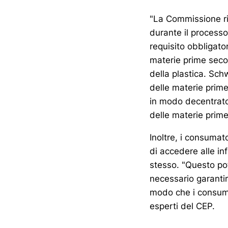
"La Commissione risc
durante il process
requisito obbligator
materie prime secon
della plastica. Sch
delle materie prim
in modo decentrato e
delle materie prime
Inoltre, i consumato
di accedere alle in
stesso. "Questo pot
necessario garantir
modo che i consumat
esperti del CEP.