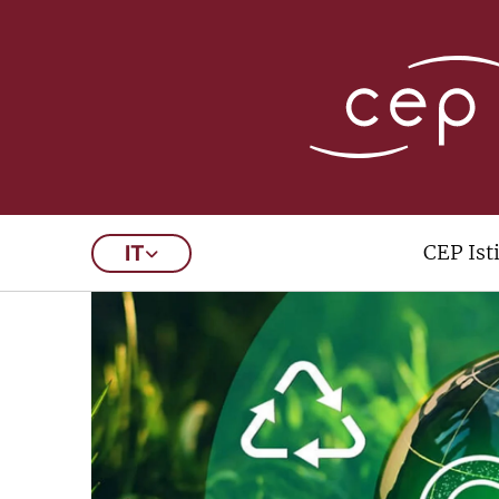
CEP Ist
IT