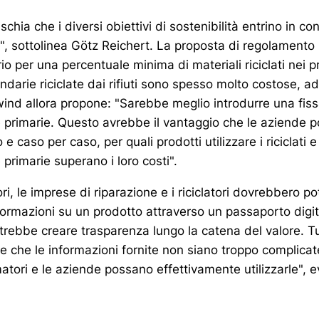
hia che i diversi obiettivi di sostenibilità entrino in conf
o", sottolinea Götz Reichert. La proposta di regolament
io per una percentuale minima di materiali riciclati nei pr
darie riciclate dai rifiuti sono spesso molto costose, 
wind allora propone: "Sarebbe meglio introdurre una fiss
e primarie. Questo avrebbe il vantaggio che le aziende 
 caso per caso, per quali prodotti utilizzare i riciclati 
 primarie superano i loro costi".
ri, le imprese di riparazione e i riciclatori dovrebbero p
formazioni su un prodotto attraverso un passaporto digit
rebbe creare trasparenza lungo la catena del valore. Tu
e che le informazioni fornite non siano troppo complicat
ori e le aziende possano effettivamente utilizzarle", e