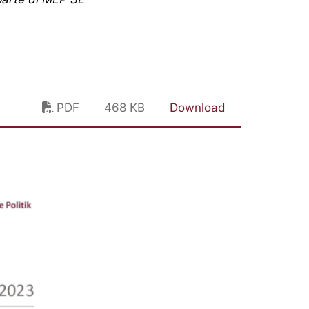
PDF
468 KB
Download