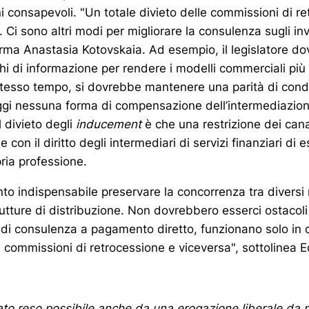
 consapevoli. "Un totale divieto delle commissioni di r
 Ci sono altri modi per migliorare la consulenza sugli inv
erma Anastasia Kotovskaia. Ad esempio, il legislatore d
ighi di informazione per rendere i modelli commerciali più
stesso tempo, si dovrebbe mantenere una parità di condi
ggi nessuna forma di compensazione dell’intermediazione
 divieto degli
inducement
è che una restrizione dei canal
 con il diritto degli intermediari di servizi finanziari di e
ria professione.
anto indispensabile preservare la concorrenza tra diversi 
utture di distribuzione. Non dovrebbero esserci ostacoli 
 di consulenza a pagamento diretto, funzionano solo in 
e commissioni di retrocessione e viceversa", sottolinea E
ato reso possibile anche da una erogazione liberale da 