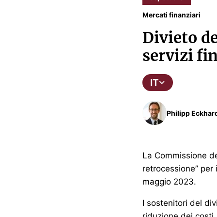
Mercati finanziari
Divieto d
servizi fi
IT
Philipp Eckhar
La Commissione del
retrocessione” per 
maggio 2023.
I sostenitori del d
riduzione dei costi.