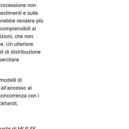
etrocessione non
estimenti e sulle
ovrebbe rendere più
 comprensibili ai
zioni, che non
. Un ulteriore
i di distribuzione
sercitare
modelli di
all'accesso al
concorrenza con i
ckhardt.
parte di MLP SE