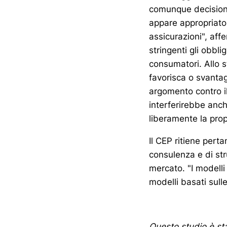
comunque decisioni
appare appropriato.
assicurazioni", aff
stringenti gli obbl
consumatori. Allo 
favorisca o svanta
argomento contro il
interferirebbe anche
liberamente la prop
Il CEP ritiene pert
consulenza e di str
mercato. "I modelli
modelli basati sull
Questo studio è st