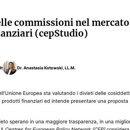
elle commissioni nel mercato
nanziari (cepStudio)
dt
Dr. Anastasia Kotowski, LL.M.
l'Unione Europea sta valutando i divieti delle cosiddet
i prodotti finanziari ed intende presentare una proposta a
ivieto sperano in una maggiore trasparenza, in una miglior
 Il
Centres for European Policy Network (CEP)
considera t