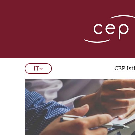
CEP Ist
IT