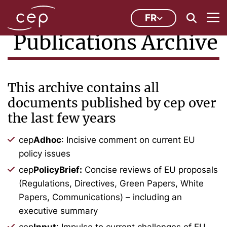
FR
Publications Archive
This archive contains all
documents published by cep over
the last few years
cep
Adhoc
: Incisive comment on current EU
policy issues
cep
PolicyBrief:
Concise reviews of EU proposals
(Regulations, Directives, Green Papers, White
Papers, Communications) – including an
executive summary
cep
Input
: Impulse to current challenges of EU