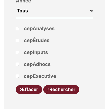
Année
cepAnalyses
cepÉtudes
cepInputs
cepAdhocs
cepExecutive
Effacer
Rechercher