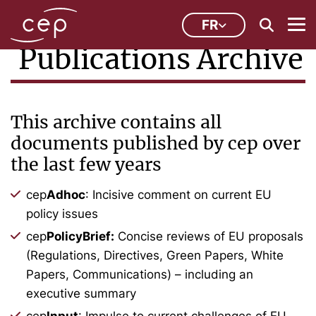
FR
Publications Archive
This archive contains all
documents published by cep over
the last few years
cep
Adhoc
: Incisive comment on current EU
policy issues
cep
PolicyBrief:
Concise reviews of EU proposals
(Regulations, Directives, Green Papers, White
Papers, Communications) – including an
executive summary
cep
Input
: Impulse to current challenges of EU