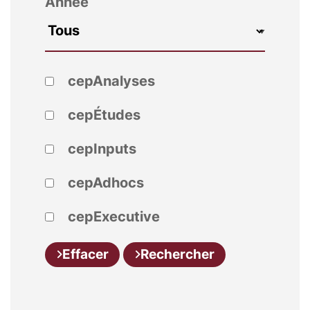
Année
cepAnalyses
cepÉtudes
cepInputs
cepAdhocs
cepExecutive
Effacer
Rechercher