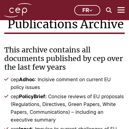
FR
Publications Archive
This archive contains all
documents published by cep over
the last few years
cep
Adhoc
: Incisive comment on current EU
policy issues
cep
PolicyBrief:
Concise reviews of EU proposals
(Regulations, Directives, Green Papers, White
Papers, Communications) – including an
executive summary
cep
Input
: Impulse to current challenges of EU