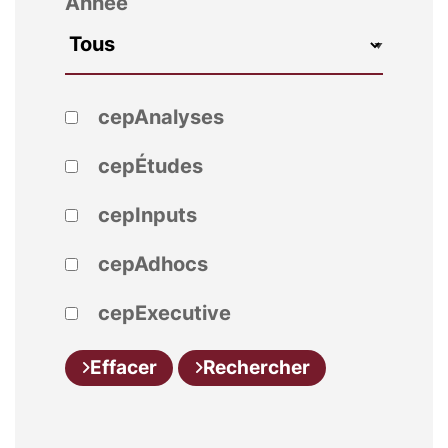
Année
cepAnalyses
cepÉtudes
cepInputs
cepAdhocs
cepExecutive
Effacer
Rechercher