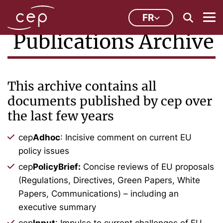
FR
Publications Archive
This archive contains all
documents published by cep over
the last few years
cep
Adhoc
: Incisive comment on current EU
policy issues
cep
PolicyBrief:
Concise reviews of EU proposals
(Regulations, Directives, Green Papers, White
Papers, Communications) – including an
executive summary
cep
Input
: Impulse to current challenges of EU