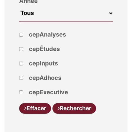
Année
cepAnalyses
cepÉtudes
cepInputs
cepAdhocs
cepExecutive
Effacer
Rechercher