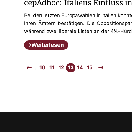
cepAdhoc: Italiens Einfluss i
Bei den letzten Europawahlen in Italien konn
ihren Ämtern bestätigen. Die Oppositionspa
während zwei liberale Listen an der 4%-Hürd
Weiterlesen
…
10
11
12
13
14
15
…