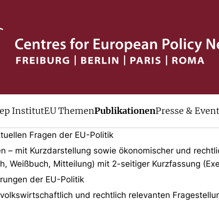
v
ep Institut
EU Themen
Publikationen
Presse & Even
lle Veröffentlichungen des cep der le
tuellen Fragen der EU-Politik
en – mit Kurzdarstellung sowie ökonomischer und rechtl
h, Weißbuch, Mitteilung) mit 2-seitiger Kurzfassung (E
erungen der EU-Politik
lkswirtschaftlich und rechtlich relevanten Fragestell