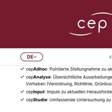
Publikationsarchi
c
DE
In diesem Archiv finden Sie a
cep
Adhoc
: Pointierte Stellungnahme zu ak
cep
Analyse
: Übersichtliche Ausarbeitung
Vorhaben (Verordnung, Richtlinie, Grünbuc
cep
Input
: Impuls zu aktuellen Herausford
cep
Studie
: Umfassende Untersuchung zu vo