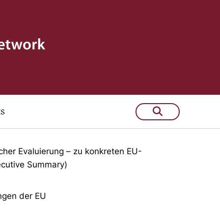
ts
tzten Jahre:
icher Evaluierung – zu konkreten EU-
xecutive Summary)
ungen der EU