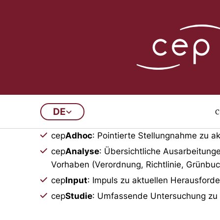
Publikationsarchi
c
DE
In diesem Archiv finden Sie a
cep
Adhoc
: Pointierte Stellungnahme zu ak
cep
Analyse
: Übersichtliche Ausarbeitung
Vorhaben (Verordnung, Richtlinie, Grünbuc
cep
Input
: Impuls zu aktuellen Herausford
cep
Studie
: Umfassende Untersuchung zu vo