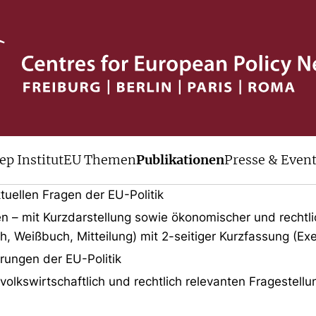
v
ep Institut
EU Themen
Publikationen
Presse & Even
lle Veröffentlichungen des cep der le
tuellen Fragen der EU-Politik
en – mit Kurzdarstellung sowie ökonomischer und rechtl
h, Weißbuch, Mitteilung) mit 2-seitiger Kurzfassung (E
erungen der EU-Politik
lkswirtschaftlich und rechtlich relevanten Fragestell