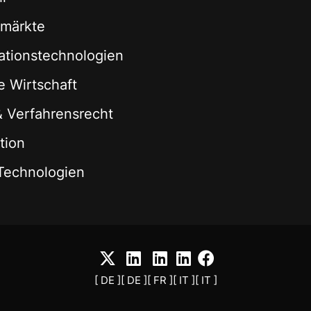
zmärkte
ationstechnologien
le Wirtschaft
 & Verfahrensrecht
tion
Technologien
[ DE ]
[ DE ]
[ FR ]
[ IT ]
[ IT ]