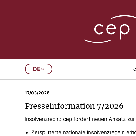
Presseinformatio
c
DE
…
8
9
10
11
12
13
…
17/03/2026
Presseinformation 7/2026
Insolvenzrecht: cep fordert neuen Ansatz zur
Zersplitterte nationale Insolvenzregeln e