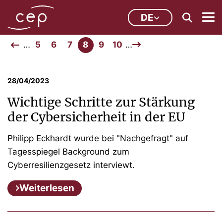
DE
…
5
6
7
8
9
10
…
28/04/2023
Wichtige Schritte zur Stärkung
der Cybersicherheit in der EU
Philipp Eckhardt wurde bei "Nachgefragt" auf
Tagesspiegel Background zum
Cyberresilienzgesetz interviewt.
Weiterlesen